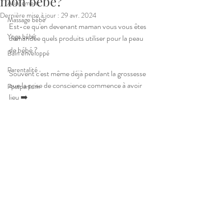
mon bébé?
Allaitement
Dernière mise à jour :
29 avr. 2024
Massage bébé
Est-ce qu'en devenant maman vous vous êtes 
Yoga bébé
demandée quels produits utiliser pour la peau 
de bébé ?
Bain enveloppé
Parentalité
Souvent c'est même déjà pendant la grossesse 
que la prise de conscience commence à avoir 
Postpartum
lieu ➡️