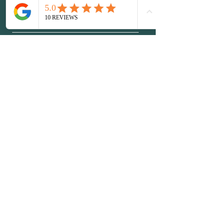
En envoyant votre e-mail, vous
consentez au partage
d'informations avec Le Cocon
des Naissances en matière de
RGPD.
Envoyer
+33 6 58 94 70 28
lecocondesnaissances@gmail.com