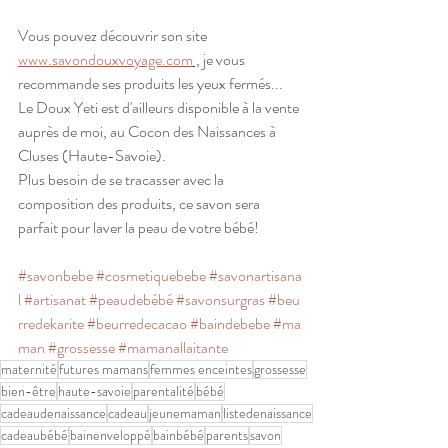
Vous pouvez découvrir son site 
www.savondouxvoyage.com
 ,
 je vous 
recommande ses produits les yeux fermés... 
Le Doux Yeti est d'ailleurs disponible à la vente 
auprès de moi, au Cocon des Naissances à 
Cluses (Haute-Savoie).
Plus besoin de se tracasser avec la 
composition des produits, ce savon sera 
parfait pour laver la peau de votre bébé!
#savonbebe
#cosmetiquebebe
#savonartisana
l
#artisanat
#peaudebébé
#savonsurgras
#beu
rredekarite
#beurredecacao
#baindebebe
#ma
man
#grossesse
#mamanallaitante
maternité
futures mamans
femmes enceintes
grossesse
bien-être
haute-savoie
parentalité
bébé
cadeaudenaissance
cadeau
jeunemaman
listedenaissance
cadeaubébé
bainenveloppé
bainbébé
parents
savon