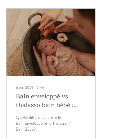
6 avr. 2026
∙
2
min
Bain enveloppé vs
thalasso bain bébé :
pourquoi mon choix
Quelle différence entre le
s’est porté sur le bain
Bain Enveloppé et le Thalasso
enveloppé
Bain Bébé?