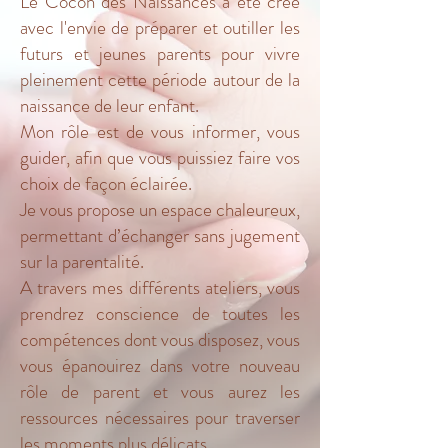
Le Cocon des Naissances a été créé
avec l'envie de préparer et outiller les
futurs et jeunes parents pour vivre
pleinement cette période autour de la
naissance de leur enfant.
Mon rôle est de vous informer, vous
guider, afin que vous puissiez faire vos
choix de façon éclairée.
Je vous propose un espace chaleureux,
permettant d’échanger sans jugement
sur la parentalité.
A travers mes différents ateliers, vous
prendrez conscience de toutes les
compétences dont vous disposez, vous
vous épanouirez dans votre nouveau
rôle de parent et vous aurez les
ressources nécessaires pour traverser
les moments plus délicats.