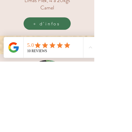
Limas Flex, 4 à 20kgs
Camel
+ d'infos
Onbuhimos
Roar
Toddler
Blanc et renard