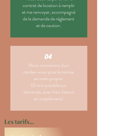
contrat de location à remplir
et me renvoyer, accompagné
de la demande de règlement
et de caution.
04
Nous convenons d'un
rendez-vous pour la remise
en main propre.
(Envoi possible sur
demande, avec frais d'envoi
en supplément)
Les tarifs...