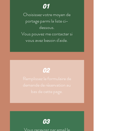
01
Choisissez votre moyen de
portage parmi la liste ci-
dessous.
Vous pouvez me contacter si
vous avez besoin d'aide.
02
Remplissez le formulaire de
demande de réservation au
bas de cette page.
03
Vous recevrez par email le