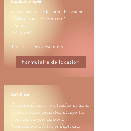
Location simple
Vous choisissez de la durée de location:
- A la semaine: 7€/semaine*
- Au mois:
23€/mois*
*hors frais d'envoi éventuels
Formulaire de location
Test & Loc
Choisissez de venir voir, toucher et tester
les porte-bébés disponibles et repartez
avec celui qui vous convient.
Nous prendrons le temps d'optimiser