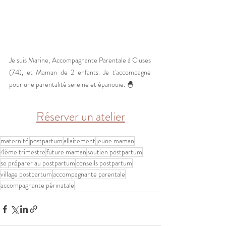
Je suis Marine, Accompagnante Parentale à Cluses 
(74), et Maman de 2 enfants. Je t'accompagne 
pour une parentalité sereine et épanouie. 🐣
Réserver un atelier
maternité
postpartum
allaitement
jeune maman
4ème trimestre
future maman
soutien postpartum
se préparer au postpartum
conseils postpartum
village postpartum
accompagnante parentale
accompagnante périnatale