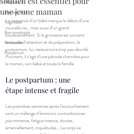
soutien est essentiel pour
Allaitement
une jeune maman
Massage bébé
La naissance d’un bébé marque le début d’une 
Yoga bébé
nouvelle vie… mais aussi d’un grand 
Bain enveloppé
bouleversement. Si la grossesse est souvent 
entourée d’attention et de préparation, le 
Parentalité
postpartum, lui, reste encore trop peu abordé. 
Postpartum
Pourtant, il s’agit d’une période charnière pour 
la maman, son bébé et toute la famille.
Le postpartum : une 
étape intense et fragile
Les premières semaines après l’accouchement 
sont un mélange d’émotions contradictoires : 
joie immense, fatigue intense, doutes, 
émerveillement, inquiétudes… Le corps se 