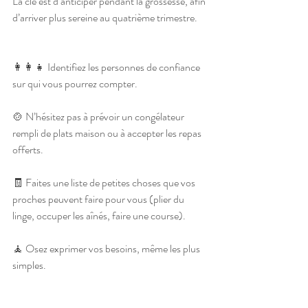
La clé est d’anticiper pendant la grossesse, afin 
d’arriver plus sereine au quatrième trimestre.
👩‍👩‍👧 Identifiez les personnes de confiance 
sur qui vous pourrez compter.
🍲 N’hésitez pas à prévoir un congélateur 
rempli de plats maison ou à accepter les repas 
offerts.
🧾 Faites une liste de petites choses que vos 
proches peuvent faire pour vous (plier du 
linge, occuper les aînés, faire une course).
🧘 Osez exprimer vos besoins, même les plus 
simples.