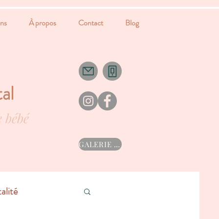
ns
À propos
Contact
Blog
al
e bébé
GALERIE ->
alité