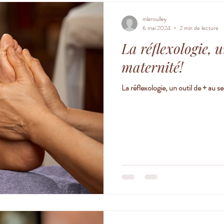
mleroulley
6 mai 2024
2 min de lecture
La réflexologie, u
maternité!
La réflexologie, un outil de + au s