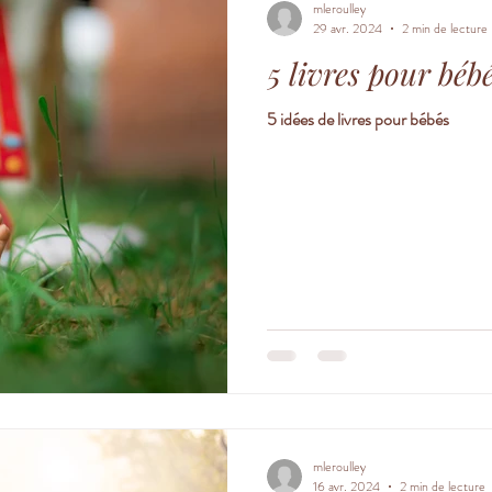
mleroulley
29 avr. 2024
2 min de lecture
5 livres pour béb
5 idées de livres pour bébés
mleroulley
16 avr. 2024
2 min de lecture