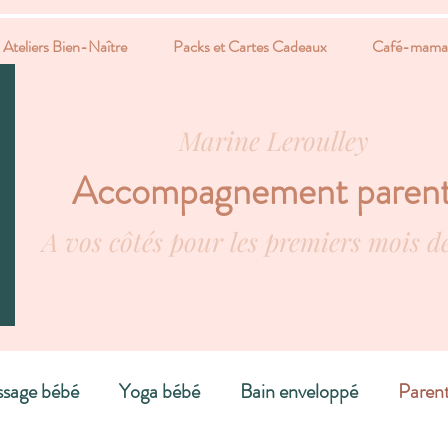
Ateliers Bien-Naître
Packs et Cartes Cadeaux
Café-mama
Marine Leroulley
Accompagnement parent
A vos côtés pour les premiers mois d
sage bébé
Yoga bébé
Bain enveloppé
Parent