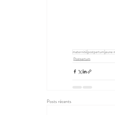
maternité
postpartum
jeune
Postpartum
Posts récents