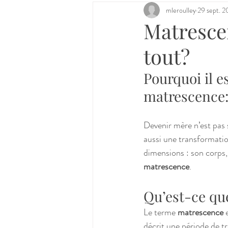
Postpartum
mleroulley
29 sept. 
Matresce
tout?
Pourquoi il e
matrescence
Devenir mère n’est pas 
aussi une transformatio
dimensions : son corps,
matrescence
.
Qu’est-ce qu
Le terme 
matrescence
 
décrit une période de tr