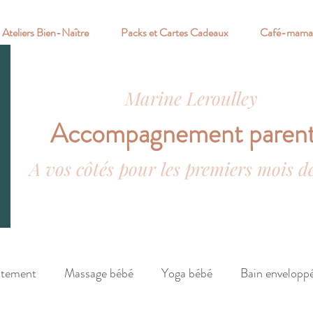
Ateliers Bien-Naître
Packs et Cartes Cadeaux
Café-mama
Marine Leroulley
Accompagnement parent
A vos côtés pour les premiers mois d
itement
Massage bébé
Yoga bébé
Bain envelopp