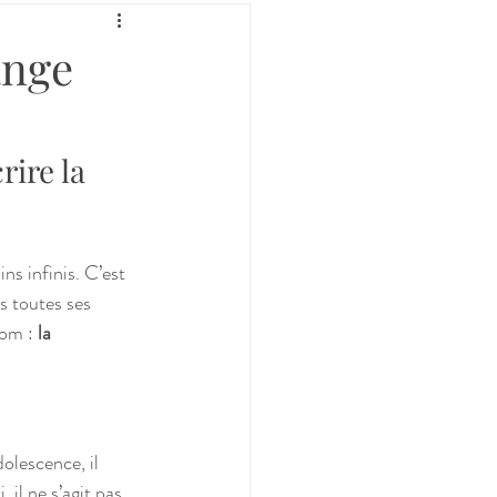
ange
ire la 
s infinis. C’est 
s toutes ses 
om : 
la 
lescence, il 
il ne s’agit pas 