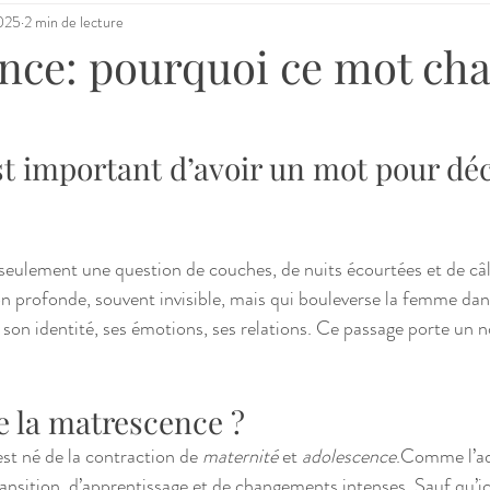
2025
2 min de lecture
nce: pourquoi ce mot ch
st important d’avoir un mot pour décr
:
seulement une question de couches, de nuits écourtées et de câlin
n profonde, souvent invisible, mais qui bouleverse la femme dan
 son identité, ses émotions, ses relations. Ce passage porte un n
e la matrescence ?
est né de la contraction de 
maternité
 et 
adolescence
.Comme l’ado
ansition, d’apprentissage et de changements intenses. Sauf qu’ici, 