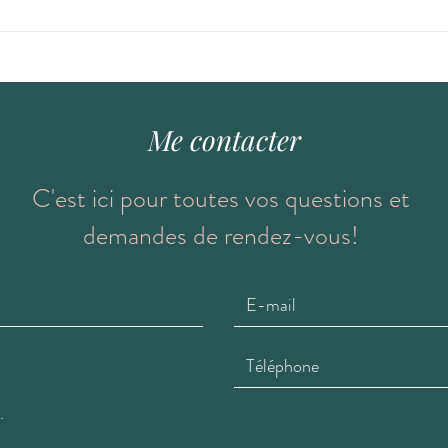
La réflexologie, un super allié
Top 
de ta maternité!
futu
Me contacter
C'est ici pour toutes vos questions et
demandes de rendez-vous!