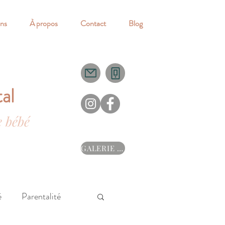
ns
À propos
Contact
Blog
al
e bébé
GALERIE ->
é
Parentalité