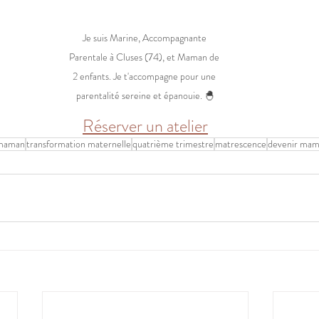
Je suis Marine, Accompagnante 
Parentale à Cluses (74), et Maman de 
2 enfants. Je t'accompagne pour une 
parentalité sereine et épanouie. 🐣
Réserver un atelier
 maman
transformation maternelle
quatrième trimestre
matrescence
devenir ma