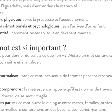
 l’âge adulte, mais d’entrer dans la maternité.
 :
ns 
physiques
 après la grossesse et l’accouchement.
ts 
émotionnels et psychologiques
 liés à l’arrivée d’un enfant.
ntité
 : comment rester soi tout en devenant maman.
ot est si important ?
s pour donner du sens à ce que l’on vit. Mettre un mot sur une ex
nnaître et à la valider.
ormaliser
 : sans ce mot, beaucoup de femmes pensent être seule
comprendre
 : la matrescence rappelle qu’il est normal de traver
 douter, de se sentir fragile.
n parler
 : ce mot ouvre le dialogue entre mères, familles, profe
une meilleure compréhension des besoins des jeunes mamans.