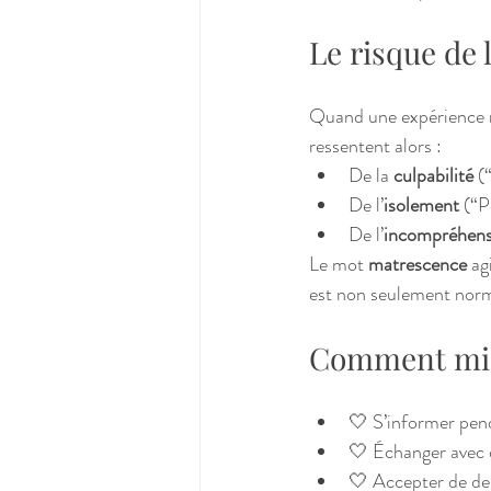
Le risque de 
Quand une expérience n
ressentent alors :
De la 
culpabilité
 (
De l’
isolement
 (“P
De l’
incompréhens
Le mot 
matrescence
 ag
est non seulement norma
Comment mieu
🤍 S’informer pend
🤍 Échanger avec d
🤍 Accepter de dem